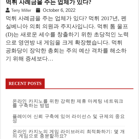
먹튀 사례금을 주는 업체가 있다?
October 6, 2022
Terry Miller
먹튀 사례금을 주는 업체가 있다? 먹튀 2017년, 펜
실베니아 의회 의원과 주지사입니다. 먹튀 톰 울프
(D)는 새로운 세수를 창출하기 위한 초당적인 노력
으로 영연방 내 게임을 크게 확장했습니다. 먹튀
공화당이 장악한 총회는 주의 예산 격차를 해소하
기 위해 증세보다…
RECENT POSTS
온라인 카지노를 위한 강력한 제휴 마케팅 네트워크
를 구축하는 방법
플레이어 신뢰 구축에 있어 라이선스 및 규제의 중요
성
온라인 카지노의 게임 라이브러리 최적화하기: 몇 개
의 게임으로 충분할까요?