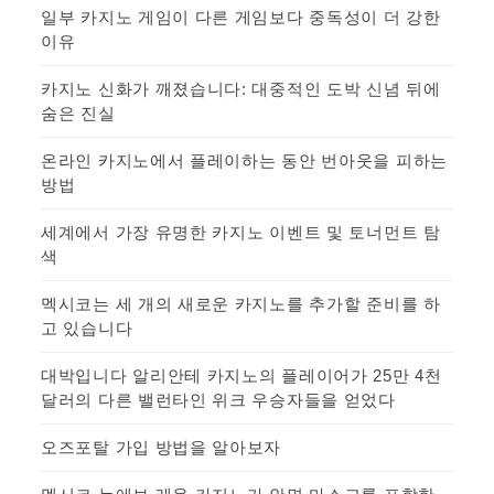
일부 카지노 게임이 다른 게임보다 중독성이 더 강한
이유
카지노 신화가 깨졌습니다: 대중적인 도박 신념 뒤에
숨은 진실
온라인 카지노에서 플레이하는 동안 번아웃을 피하는
방법
세계에서 가장 유명한 카지노 이벤트 및 토너먼트 탐
색
멕시코는 세 개의 새로운 카지노를 추가할 준비를 하
고 있습니다
대박입니다 알리안테 카지노의 플레이어가 25만 4천
달러의 다른 밸런타인 위크 우승자들을 얻었다
오즈포탈 가입 방법을 알아보자