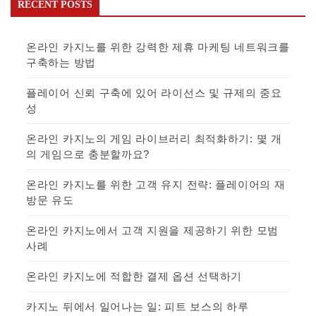
RECENT POSTS
온라인 카지노를 위한 강력한 제휴 마케팅 네트워크를
구축하는 방법
플레이어 신뢰 구축에 있어 라이선스 및 규제의 중요
성
온라인 카지노의 게임 라이브러리 최적화하기: 몇 개
의 게임으로 충분할까요?
온라인 카지노를 위한 고객 유지 전략: 플레이어의 재
방문 유도
온라인 카지노에서 고객 지원을 제공하기 위한 모범
사례
온라인 카지노에 적합한 결제 옵션 선택하기
카지노 뒤에서 일어나는 일: 피트 보스의 하루