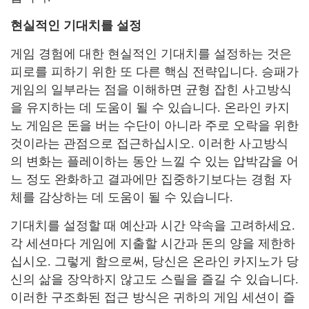
현실적인 기대치를 설정
게임 경험에 대한 현실적인 기대치를 설정하는 것은
피로를 피하기 위한 또 다른 핵심 전략입니다. 승패가
게임의 일부라는 점을 이해하면 균형 잡힌 사고방식
을 유지하는 데 도움이 될 수 있습니다. 온라인 카지
노 게임은 돈을 버는 수단이 아니라 주로 오락을 위한
것이라는 관점으로 접근하십시오. 이러한 사고방식
의 변화는 플레이하는 동안 느낄 수 있는 압박감을 어
느 정도 완화하고 결과에만 집중하기보다는 경험 자
체를 감상하는 데 도움이 될 수 있습니다.
기대치를 설정할 때 예산과 시간 약속을 고려하세요.
각 세션마다 게임에 지출할 시간과 돈의 양을 제한하
십시오. 그렇게 함으로써, 당신은 온라인 카지노가 당
신의 삶을 장악하지 않고도 스릴을 즐길 수 있습니다.
이러한 구조화된 접근 방식은 귀하의 게임 세션이 즐