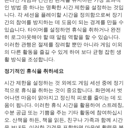
온라인 게임과 건전한 관계를 유지하는 가장 효과적
인 방법 중 하나는 명확한 시간 제한을 설정하는 것입
니다. 각 세션을 플레이할 시간을 정의함으로써 장기
간의 참여를 방지하는 데 도움이 되는 경계를 만들 수
있습니다. 타이머를 설정하면 휴식을 취하거나 완전
히 로그아웃해야 할 때 알림 역할을 할 수 있습니다.
이러한 관행은 절제를 장려할 뿐만 아니라 게임 이외
의 다른 활동을 즐길 수 있게 하여 보다 균형 잡힌 생
활 방식을 조성합니다.
정기적인 휴식을 취하세요
시간 제한을 설정하는 것 외에도 게임 세션 중에 정기
적으로 휴식을 취하는 것이 중요합니다. 화면에서 벗
어나면 마음이 맑아지고 정신적 피로를 줄이는 데 도
움이 됩니다. 이러한 휴식 시간을 활용하여 스트레칭,
수분 공급 또는 기쁨을 주는 기타 활동에 참여하십시
오. 산책을 하든, 책을 읽든, 친구나 가족과 함께 시간
을 보내든, 이러한 간격을 포함하면 마음에 활력을 불