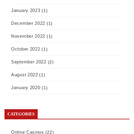
January 2023
(1)
December 2022
(1)
November 2022
(1)
October 2022
(1)
September 2022
(2)
August 2022
(1)
January 2020
(1)
CATEGORIES
Online Casinos
(22)