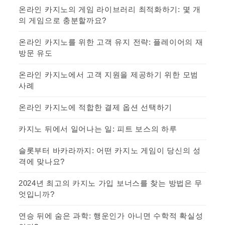
온라인 카지노의 게임 라이브러리 최적화하기: 몇 개
의 게임으로 충분할까요?
온라인 카지노를 위한 고객 유지 전략: 플레이어의 재
방문 유도
온라인 카지노에서 고객 지원을 제공하기 위한 모범
사례
온라인 카지노에 적합한 결제 옵션 선택하기
카지노 뒤에서 일어나는 일: 피트 보스의 하루
슬롯부터 바카라까지: 어떤 카지노 게임이 당신의 성
격에 맞나요?
2024년 최고의 카지노 가입 보너스를 찾는 방법은 무
엇입니까?
연승 뒤에 숨은 과학: 행운인가 아니면 수학적 확실성