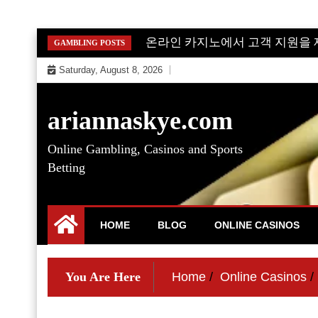
Skip
온라인 카지노에서 고객 지원을 
GAMBLING POSTS
to
Saturday, August 8, 2026
content
ariannaskye.com
Online Gambling, Casinos and Sports
Betting
HOME
BLOG
ONLINE CASINOS
You Are Here
Home
Online Casinos