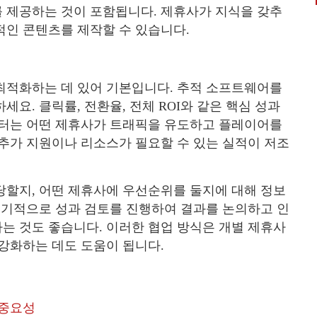
 제공하는 것이 포함됩니다. 제휴사가 지식을 갖추
적인 콘텐츠를 제작할 수 있습니다.
최적화하는 데 있어 기본입니다. 추적 소프트웨어를
요. 클릭률, 전환율, 전체 ROI와 같은 핵심 성과
데이터는 어떤 제휴사가 트래픽을 유도하고 플레이어를
추가 지원이나 리소스가 필요할 수 있는 실적이 저조
당할지, 어떤 제휴사에 우선순위를 둘지에 대해 정보
정기적으로 성과 검토를 진행하여 결과를 논의하고 인
는 것도 좋습니다. 이러한 협업 방식은 개별 제휴사
강화하는 데도 도움이 됩니다.
 중요성