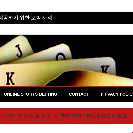
제공하기 위한 모범 사례
ONLINE SPORTS BETTING
CONTACT
PRIVACY POLIC
온라인 카지노를 위한 강력한 제휴 마케팅 네트워크를 